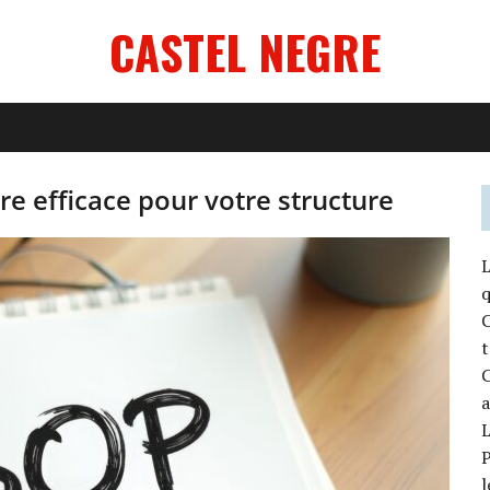
CASTEL NEGRE
ère efficace pour votre structure
L
q
C
C
L
P
l