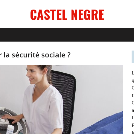
CASTEL NEGRE
la sécurité sociale ?
L
q
C
C
L
P
l